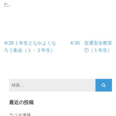
た。
投
4/28 １年生となかよくな
4/30 交通安全教室
稿
ろう集会（１・２年生）
①（１年生）
ナ
ビ
ゲ
ー
検
シ
索:
ョ
ン
最近の投稿
ラジオ体操