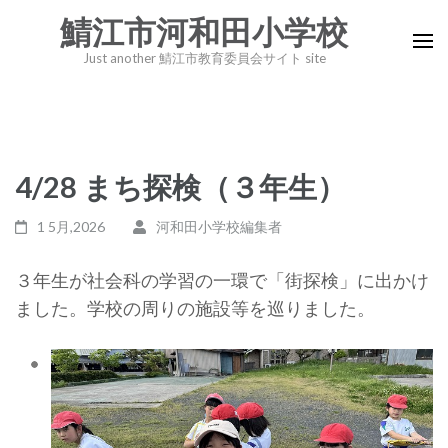
コ
鯖江市河和田小学校
ン
Just another 鯖江市教育委員会サイト site
テ
ン
ツ
へ
4/28 まち探検（３年生）
ス
キ
1 5月,2026
河和田小学校編集者
ッ
プ
３年生が社会科の学習の一環で「街探検」に出かけ
(Enter
ました。学校の周りの施設等を巡りました。
を
押
す)