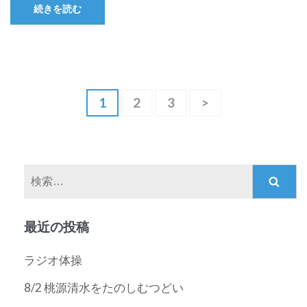
続きを読む
投
固
1
固
2
固
3
>
稿
定
定
定
ペ
ペ
ペ
ナ
ー
ー
ー
ビ
ジ
ジ
ジ
ゲ
検
ー
索:
シ
最近の投稿
ョ
ン
ラジオ体操
8/2 桃源清水をたのしむつどい