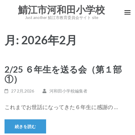
コ
鯖江市河和田小学校
ン
Just another 鯖江市教育委員会サイト site
テ
ン
月:
2026年2月
ツ
へ
ス
キ
2/25 ６年生を送る会（第１部
ッ
①）
プ
(Enter
27 2月,2026
河和田小学校編集者
を
押
これまでお世話になってきた６年生に感謝の …
す)
続きを読む