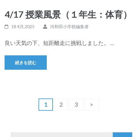
4/17 授業風景（１年生：体育）
18 4月,2025
河和田小学校編集者
良い天気の下、短距離走に挑戦しました。 …
続きを読む
投
固
1
固
2
固
3
>
稿
定
定
定
ペ
ペ
ペ
ナ
ー
ー
ー
ビ
ジ
ジ
ジ
ゲ
検