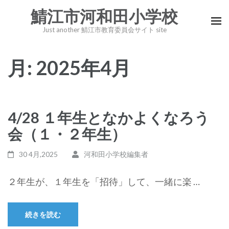
コ
鯖江市河和田小学校
ン
Just another 鯖江市教育委員会サイト site
テ
ン
月:
2025年4月
ツ
へ
ス
キ
4/28 １年生となかよくなろう
ッ
会（１・２年生）
プ
(Enter
30 4月,2025
河和田小学校編集者
を
押
２年生が、１年生を「招待」して、一緒に楽 …
す)
続きを読む