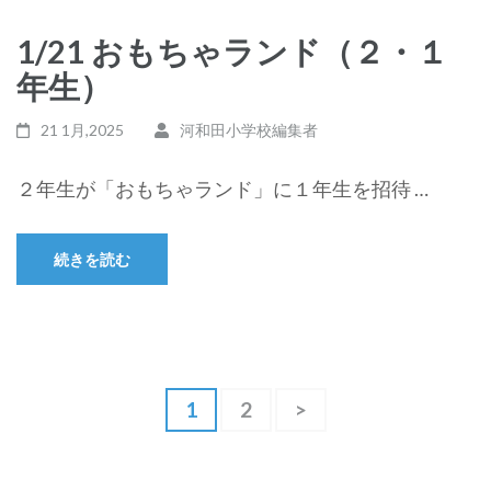
1/21 おもちゃランド（２・１
年生）
21 1月,2025
河和田小学校編集者
２年生が「おもちゃランド」に１年生を招待 …
続きを読む
投
固
1
固
2
>
稿
定
定
ペ
ペ
ナ
ー
ー