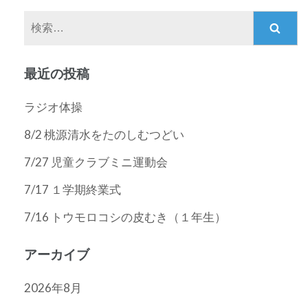
ビ
ジ
ジ
ゲ
検
ー
索:
シ
最近の投稿
ョ
ン
ラジオ体操
8/2 桃源清水をたのしむつどい
7/27 児童クラブミニ運動会
7/17 １学期終業式
7/16 トウモロコシの皮むき（１年生）
アーカイブ
2026年8月