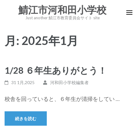
コ
鯖江市河和田小学校
ン
Just another 鯖江市教育委員会サイト site
テ
ン
月:
2025年1月
ツ
へ
ス
キ
1/28 ６年生ありがとう！
ッ
プ
31 1月,2025
河和田小学校編集者
(Enter
を
校舎を回っていると、６年生が清掃をしてい …
押
す)
続きを読む