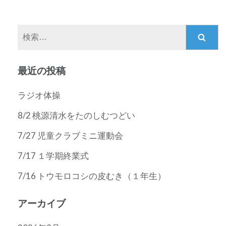
ゲ
ー
検
シ
索:
ョ
ン
最近の投稿
ラジオ体操
8/2 桃源清水をたのしむつどい
7/27 児童クラブミニ運動会
7/17 １学期終業式
7/16 トウモロコシの皮むき（１年生）
アーカイブ