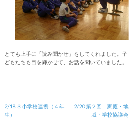
とても上手に「読み聞かせ」をしてくれました。子
どもたちも目を輝かせて、お話を聞いていました。
投
2/18 ３小学校連携（４年
2/20 第２回 家庭・地
稿
生）
域・学校協議会
ナ
ビ