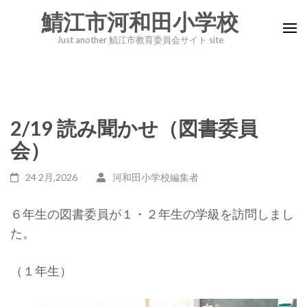
コ
鯖江市河和田小学校
ン
Just another 鯖江市教育委員会サイト site
テ
ン
ツ
へ
2/19 読み聞かせ（図書委員
ス
キ
会）
ッ
24 2月,2026
河和田小学校編集者
プ
(Enter
６年生の図書委員が１・２年生の学級を訪問しまし
を
た。
押
す)
（１年生）