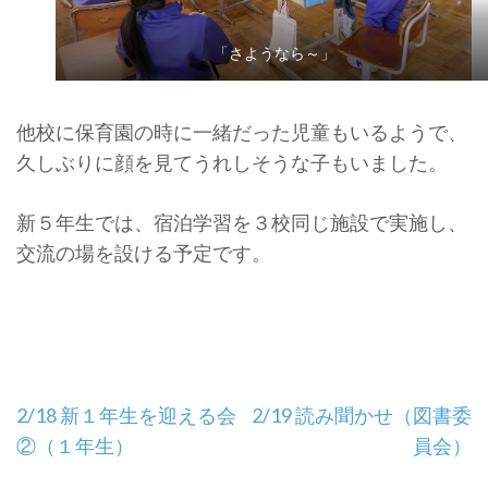
「さようなら～」
他校に保育園の時に一緒だった児童もいるようで、
久しぶりに顔を見てうれしそうな子もいました。
新５年生では、宿泊学習を３校同じ施設で実施し、
交流の場を設ける予定です。
投
2/18 新１年生を迎える会
2/19 読み聞かせ（図書委
稿
②（１年生）
員会）
ナ