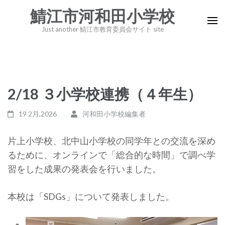
コ
鯖江市河和田小学校
ン
Just another 鯖江市教育委員会サイト site
テ
ン
ツ
へ
2/18 ３小学校連携（４年生）
ス
キ
19 2月,2026
河和田小学校編集者
ッ
プ
片上小学校、北中山小学校の同学年との交流を深め
(Enter
るために、オンラインで「総合的な時間」で調べ学
を
習をした成果の発表会を行いました。
押
す)
本校は「SDGs」について発表しました。