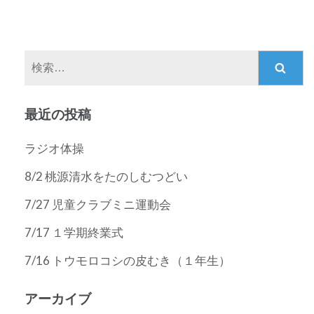
ビ
ゲ
ー
検
シ
索:
ョ
ン
最近の投稿
ラジオ体操
8/2 桃源清水をたのしむつどい
7/27 児童クラブミニ運動会
7/17 １学期終業式
7/16 トウモロコシの皮むき（１年生）
アーカイブ