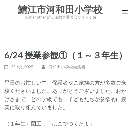
コ
鯖江市河和田小学校
ン
Just another 鯖江市教育委員会サイト site
テ
ン
ツ
へ
6/24 授業参観①（１～３年生）
ス
キ
25 6月,2025
河和田小学校編集者
ッ
プ
平日のお忙しい中、保護者やご家族の方が多数ご来
(Enter
校くださいました。ありがとうございました。おか
を
げさまで、どの学級でも、子どもたちが意欲的に授
押
業に取り組んでいました。
す)
（１年生）図工：「はこでつくたよ」