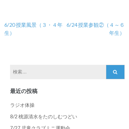
投
6/20 授業風景（３・４年
6/24 授業参観②（４～６
稿
生）
年生）
ナ
ビ
ゲ
ー
検
シ
索:
ョ
ン
最近の投稿
ラジオ体操
8/2 桃源清水をたのしむつどい
7/27 児童クラブミニ運動会