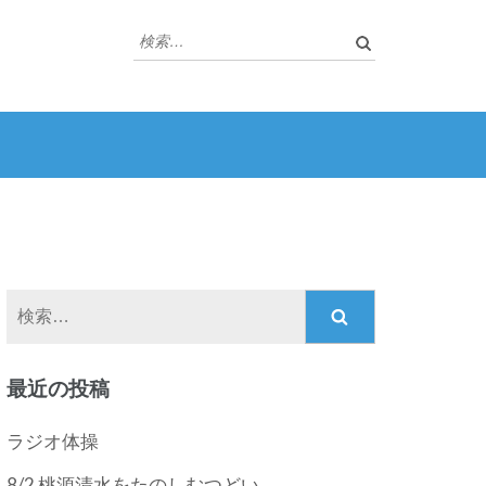
検
索:
検
索:
最近の投稿
ラジオ体操
8/2 桃源清水をたのしむつどい