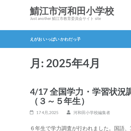
コ
鯖江市河和田小学校
ン
Just another 鯖江市教育委員会サイト site
テ
ン
ツ
えがお いっぱい かわだっ子
へ
ス
月:
2025年4月
キ
ッ
プ
(Enter
4/17 全国学力・学習状
を
（３～５年生）
押
す)
17 4月,2025
河和田小学校編集者
６年生で学力調査が行われました。国語、算