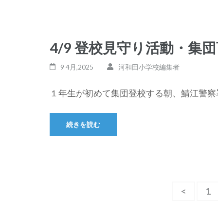
4/9 登校見守り活動・集
9 4月,2025
河和田小学校編集者
１年生が初めて集団登校する朝、鯖江警察署
続きを読む
投
<
固
1
稿
定
ペ
ナ