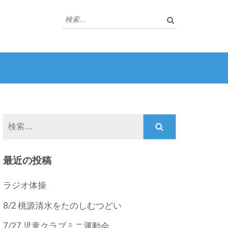
検
索:
検
索:
最近の投稿
ラジオ体操
8/2 桃源清水をたのしむつどい
7/27 児童クラブミニ運動会