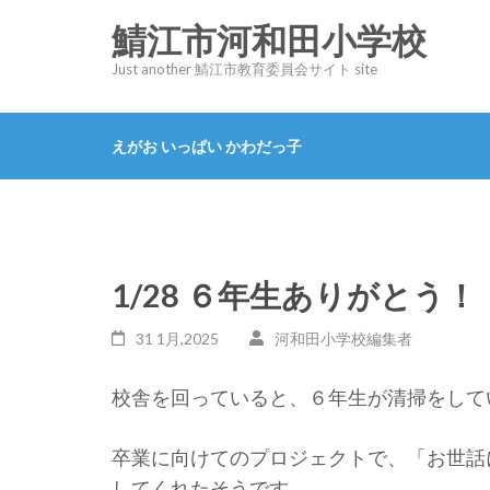
コ
鯖江市河和田小学校
ン
Just another 鯖江市教育委員会サイト site
テ
ン
ツ
えがお いっぱい かわだっ子
へ
ス
キ
ッ
1/28 ６年生ありがとう！
プ
(Enter
31 1月,2025
河和田小学校編集者
を
押
校舎を回っていると、６年生が清掃をして
す)
卒業に向けてのプロジェクトで、「お世話
してくれたそうです。