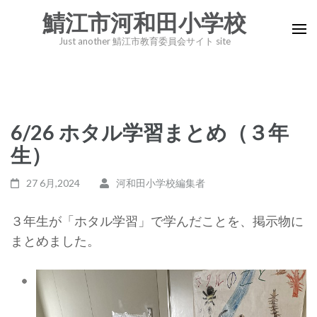
コ
鯖江市河和田小学校
ン
Just another 鯖江市教育委員会サイト site
テ
ン
ツ
へ
6/26 ホタル学習まとめ（３年
ス
キ
生）
ッ
27 6月,2024
河和田小学校編集者
プ
(Enter
３年生が「ホタル学習」で学んだことを、掲示物に
を
まとめました。
押
す)