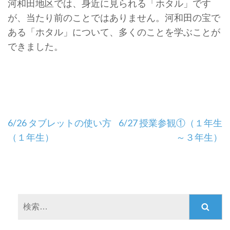
河和田地区では、身近に見られる「ホタル」です
が、当たり前のことではありません。河和田の宝で
ある「ホタル」について、多くのことを学ぶことが
できました。
投
6/26 タブレットの使い方
6/27 授業参観①（１年生
稿
（１年生）
～３年生）
ナ
ビ
ゲ
ー
検
シ
索:
ョ