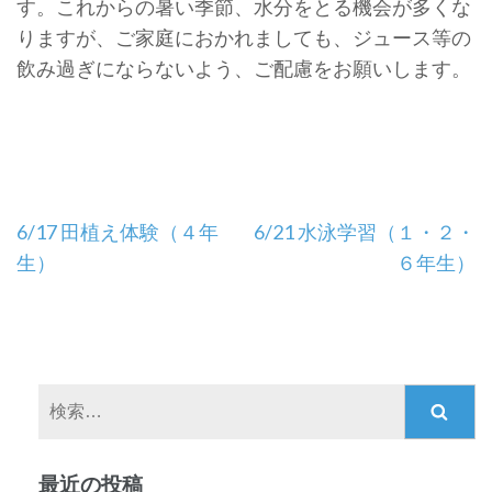
す。これからの暑い季節、水分をとる機会が多くな
りますが、ご家庭におかれましても、ジュース等の
飲み過ぎにならないよう、ご配慮をお願いします。
投
6/17 田植え体験（４年
6/21 水泳学習（１・２・
稿
生）
６年生）
ナ
ビ
ゲ
ー
検
シ
索:
ョ
ン
最近の投稿