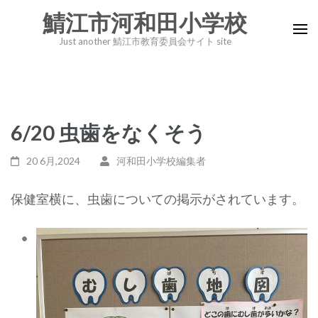
コ
鯖江市河和田小学校
ン
Just another 鯖江市教育委員会サイト site
テ
ン
ツ
へ
6/20 虫歯をなくそう
ス
キ
20 6月,2024
河和田小学校編集者
ッ
プ
保健室横に、虫歯についての掲示がされています。
(Enter
を
押
す)