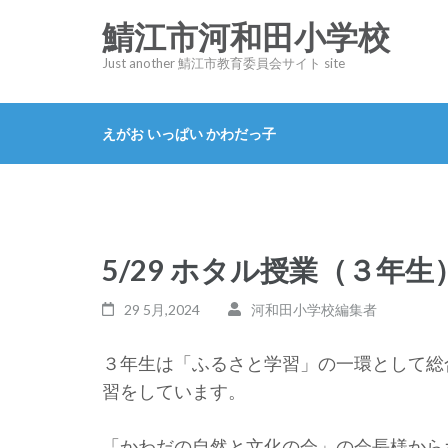
コ
鯖江市河和田小学校
ン
Just another 鯖江市教育委員会サイト site
テ
ン
ツ
えがお いっぱい かわだっ子
へ
ス
キ
ッ
5/29 ホタル授業（３年生
プ
(Enter
29 5月,2024
河和田小学校編集者
を
押
３年生は「ふるさと学習」の一環として総
す)
習をしています。
「かわだの自然と文化の会」の会長様から