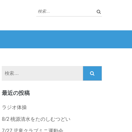
検
索:
検
索:
最近の投稿
ラジオ体操
8/2 桃源清水をたのしむつどい
7/27 児童クラブミニ運動会