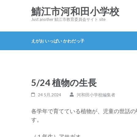
コ
鯖江市河和田小学校
ン
Just another 鯖江市教育委員会サイト site
テ
ン
ツ
えがお いっぱい かわだっ子
へ
ス
キ
ッ
5/24 植物の生長
プ
(Enter
24 5月,2024
河和田小学校編集者
を
押
各学年で育てている植物が、児童の世話の
す)
す。
（１年生）アサガオ