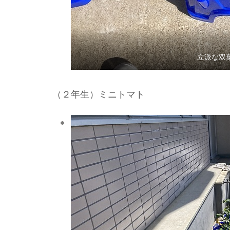
立派な双
（２年生）ミニトマト