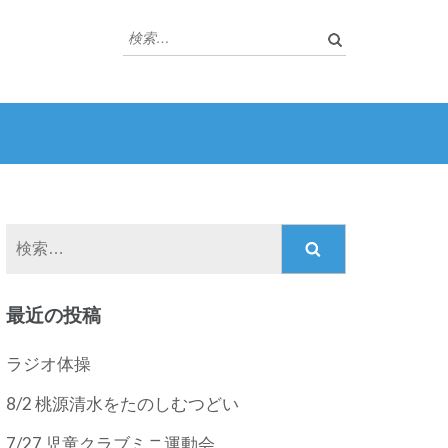
検
索:
検
索:
最近の投稿
ラジオ体操
8/2 桃源清水をたのしむつどい
7/27 児童クラブミニ運動会