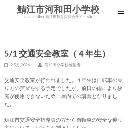
コ
鯖江市河和田小学校
ン
Just another 鯖江市教育委員会サイト site
テ
ン
ツ
へ
5/1 交通安全教室（４年生）
ス
キ
2 5月,2024
河和田小学校編集者
ッ
プ
交通安全教室が行われました。４年生は自転車の乗
(Enter
り方の実習をする予定でしたが、前日の雨により校
を
庭が使用できないため、屋内での講習となりまし
押
た。
す)
鯖江市交通安全指導員の方から自転車の安全な乗り
方について、お話をお聞きしました。