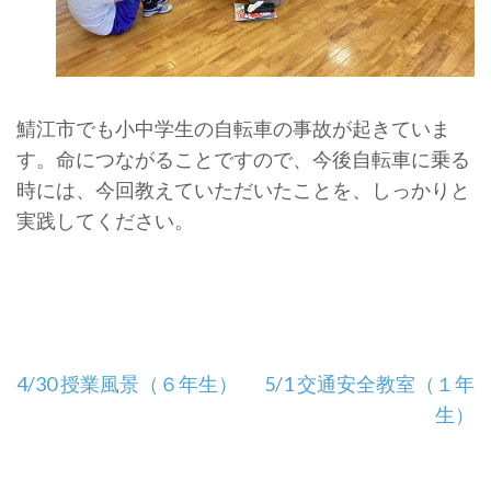
鯖江市でも小中学生の自転車の事故が起きていま
す。命につながることですので、今後自転車に乗る
時には、今回教えていただいたことを、しっかりと
実践してください。
投
4/30 授業風景（６年生）
5/1 交通安全教室（１年
稿
生）
ナ
ビ