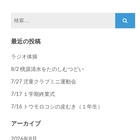
ゲ
ー
検
シ
索:
ョ
ン
最近の投稿
ラジオ体操
8/2 桃源清水をたのしむつどい
7/27 児童クラブミニ運動会
7/17 １学期終業式
7/16 トウモロコシの皮むき（１年生）
アーカイブ
2026年8月