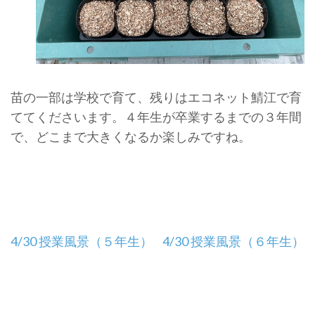
苗の一部は学校で育て、残りはエコネット鯖江で育
ててくださいます。４年生が卒業するまでの３年間
で、どこまで大きくなるか楽しみですね。
投
4/30 授業風景（５年生）
4/30 授業風景（６年生）
稿
ナ
ビ