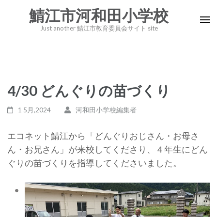
コ
鯖江市河和田小学校
ン
Just another 鯖江市教育委員会サイト site
テ
ン
ツ
へ
4/30 どんぐりの苗づくり
ス
キ
1 5月,2024
河和田小学校編集者
ッ
プ
エコネット鯖江から「どんぐりおじさん・お母さ
(Enter
ん・お兄さん」が来校してくださり、４年生にどん
を
ぐりの苗づくりを指導してくださいました。
押
す)