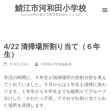
コ
鯖江市河和田小学校
ン
Just another 鯖江市教育委員会サイト site
テ
ン
ツ
へ
4/22 清掃場所割り当て（６年
ス
キ
生）
ッ
23 4月,2024
河和田小学校編集者
プ
(Enter
学活の時間に、６年生が清掃場所の役割分担を考え
を
てくれていました。５月からは１年生も清掃に加わ
押
ります。１年生から６年生までを縦割りでグループ
す)
分けした「かわだっ子班」でそれぞれ割り当てられ
た場所を清掃します。