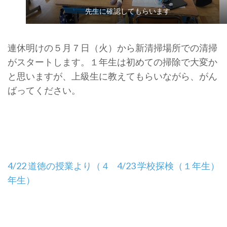
先生に確認してもらいます
連休明けの５月７日（火）から新清掃場所での清掃
がスタートします。１年生は初めての掃除で大変か
と思いますが、上級生に教えてもらいながら、がん
ばってください。
投
4/22 道徳の授業より（４
4/23 学校探検（１年生）
稿
年生）
ナ
ビ
ゲ