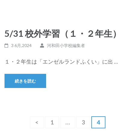
5/31 校外学習（１・２年生）
3 6月,2024
河和田小学校編集者
１・２年生は「エンゼルランドふくい」に出 …
続きを読む
投
<
固
1
…
固
3
固
4
稿
定
定
定