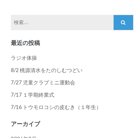
ペ
ペ
ペ
ナ
ー
ー
ー
ビ
ジ
ジ
ジ
ゲ
検
ー
索:
シ
最近の投稿
ョ
ン
ラジオ体操
8/2 桃源清水をたのしむつどい
7/27 児童クラブミニ運動会
7/17 １学期終業式
7/16 トウモロコシの皮むき（１年生）
アーカイブ