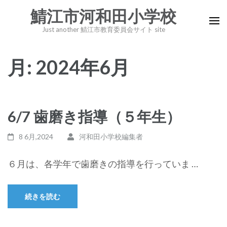
コ
鯖江市河和田小学校
ン
Just another 鯖江市教育委員会サイト site
テ
ン
月:
2024年6月
ツ
へ
ス
キ
6/7 歯磨き指導（５年生）
ッ
プ
8 6月,2024
河和田小学校編集者
(Enter
を
６月は、各学年で歯磨きの指導を行っていま …
押
す)
続きを読む