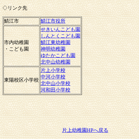
◇リンク先
鯖江市
鯖江市役所
せきいんこども園
しんとくこども園
市内幼稚園
鯖江東幼稚園
・こども園
神明幼稚園
ゆたかこども園
北中山幼稚園
片上小学校
中河小学校
東陽校区小学校
北中山小学校
河和田小学校
片上幼稚園HPへ戻る