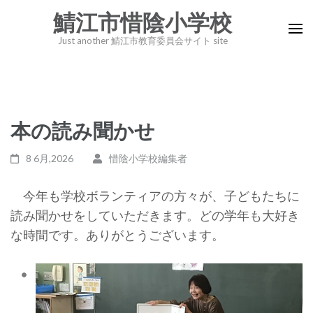
コ
鯖江市惜陰小学校
ン
Just another 鯖江市教育委員会サイト site
テ
ン
ツ
へ
本の読み聞かせ
ス
キ
8 6月,2026
惜陰小学校編集者
ッ
プ
今年も学校ボランティアの方々が、子どもたちに
(Enter
読み聞かせをしていただきます。どの学年も大好き
を
な時間です。ありがとうございます。
押
す)