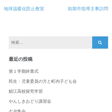
投
地球温暖化防止教室
前期市指導主事訪問
稿
ナ
ビ
ゲ
検
ー
索:
シ
ョ
最近の投稿
ン
第１学期終業式
民生・児童委員の方と町内子ども会
鯖江高校探究学習
やんしきおどり講習会
七夕集会