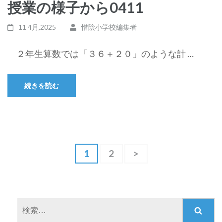
授業の様子から0411
11 4月,2025
惜陰小学校編集者
２年生算数では「３６＋２０」のような計 …
続きを読む
投
固
1
固
2
>
稿
定
定
ペ
ペ
ナ
ー
ー
ビ
ジ
ジ
ゲ
検
ー
索: