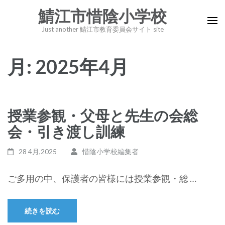
コ
鯖江市惜陰小学校
ン
Just another 鯖江市教育委員会サイト site
テ
ン
月:
2025年4月
ツ
へ
ス
キ
授業参観・父母と先生の会総
ッ
会・引き渡し訓練
プ
(Enter
28 4月,2025
惜陰小学校編集者
を
押
ご多用の中、保護者の皆様には授業参観・総 …
す)
続きを読む