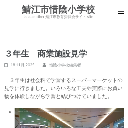
コ
鯖江市惜陰小学校
ン
Just another 鯖江市教育委員会サイト site
テ
ン
ツ
へ
３年生 商業施設見学
ス
キ
18 11月,2025
惜陰小学校編集者
ッ
プ
３年生は社会科で学習するスーパーマーケットの
(Enter
見学に行きました。いろいろな工夫や実際にお買い
を
物を体験しながら学習と結びつけていました。
押
す)