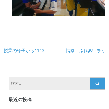
投
授業の様子から1113
惜陰 ふれあい祭り
稿
ナ
ビ
ゲ
検
ー
索:
シ
ョ
最近の投稿
ン