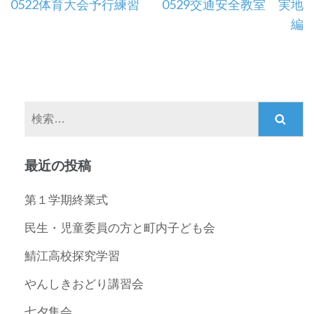
投
0522体育大会予行練習
0529交通安全教室 実地
稿
編
ナ
ビ
ゲ
ー
検
シ
索:
ョ
ン
最近の投稿
第１学期終業式
民生・児童委員の方と町内子ども会
鯖江高校探究学習
やんしきおどり講習会
七夕集会