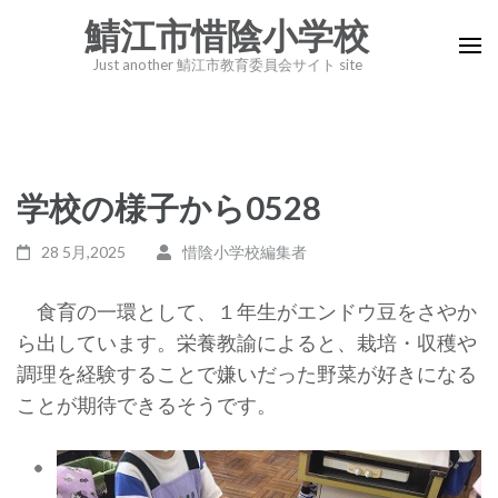
コ
鯖江市惜陰小学校
ン
Just another 鯖江市教育委員会サイト site
テ
ン
ツ
へ
学校の様子から0528
ス
キ
28 5月,2025
惜陰小学校編集者
ッ
プ
食育の一環として、１年生がエンドウ豆をさやか
(Enter
ら出しています。栄養教諭によると、栽培・収穫や
を
調理を経験することで嫌いだった野菜が好きになる
押
ことが期待できるそうです。
す)