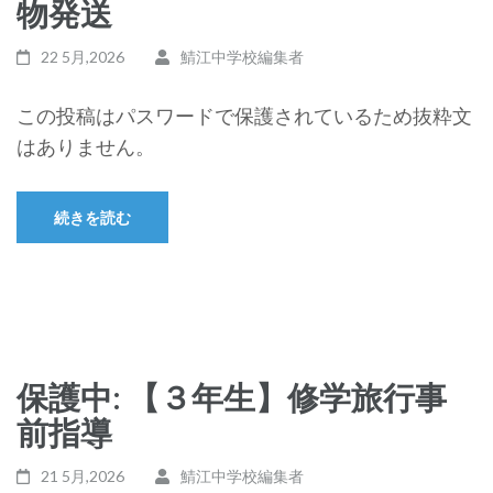
物発送
22 5月,2026
鯖江中学校編集者
この投稿はパスワードで保護されているため抜粋文
はありません。
続きを読む
保護中: 【３年生】修学旅行事
前指導
21 5月,2026
鯖江中学校編集者