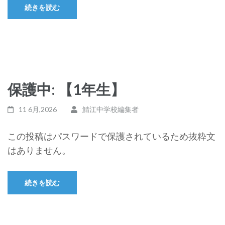
続きを読む
保護中: 【1年生】
11 6月,2026
鯖江中学校編集者
この投稿はパスワードで保護されているため抜粋文
はありません。
続きを読む